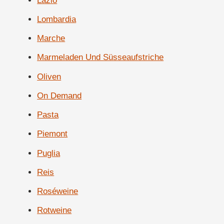
Lazio
Lombardia
Marche
Marmeladen Und Süsseaufstriche
Oliven
On Demand
Pasta
Piemont
Puglia
Reis
Roséweine
Rotweine