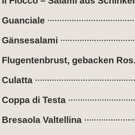
Il Fiocco – Salami aus Schinke
Guanciale
Gänsesalami
Flugentenbrust, gebacken Ros
Culatta
Coppa di Testa
Bresaola Valtellina