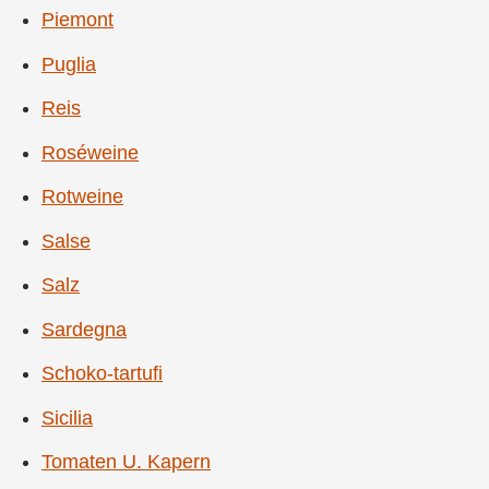
Piemont
Puglia
Reis
Roséweine
Rotweine
Salse
Salz
Sardegna
Schoko-tartufi
Sicilia
Tomaten U. Kapern