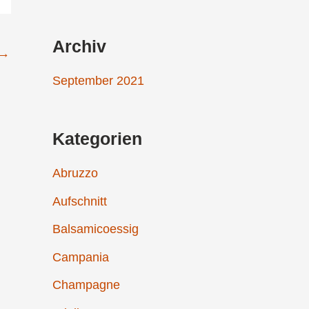
a
c
Archiv
→
h
September 2021
:
Kategorien
Abruzzo
Aufschnitt
Balsamicoessig
Campania
Champagne