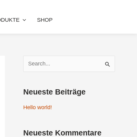
ODUKTE
SHOP
S
u
c
Neueste Beiträge
h
Hello world!
e
n
Neueste Kommentare
n