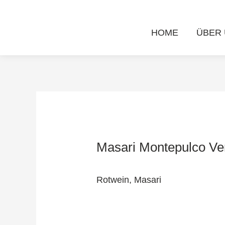
Zum
Post
Inhalt
navigation
HOME
ÜBER
springen
Masari Montepulco Ve
Rotwein,
Masari