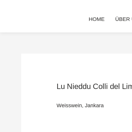
Zum
Post
Inhalt
navigation
HOME
ÜBER
springen
Lu Nieddu Colli del L
Weisswein,
Jankara