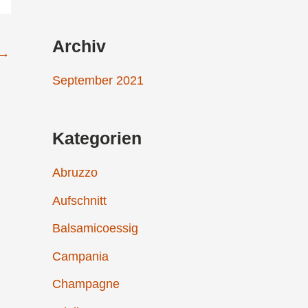
a
c
Archiv
→
h
September 2021
:
Kategorien
Abruzzo
Aufschnitt
Balsamicoessig
Campania
Champagne