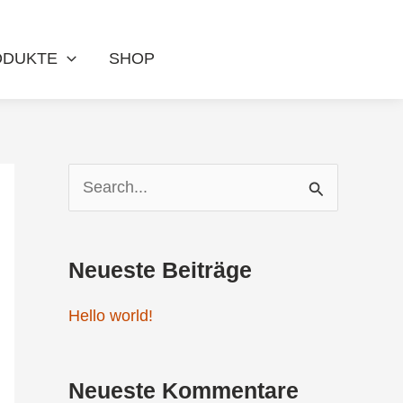
ODUKTE
SHOP
S
u
c
Neueste Beiträge
h
Hello world!
e
n
Neueste Kommentare
n