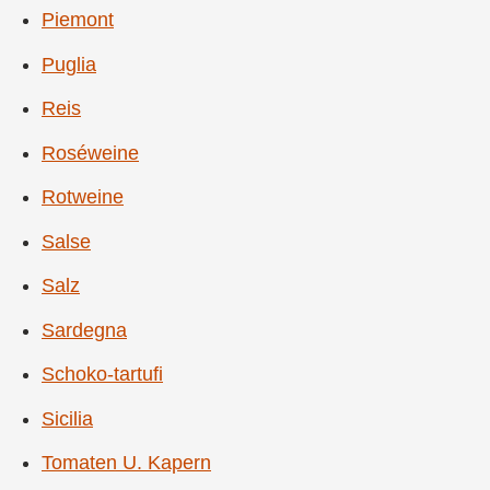
Piemont
Puglia
Reis
Roséweine
Rotweine
Salse
Salz
Sardegna
Schoko-tartufi
Sicilia
Tomaten U. Kapern