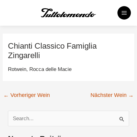
Zum
Post
MAI
Inhalt
navigation
MEN
springen
Chianti Classico Famiglia
Zingarelli
Rotwein,
Rocca delle Macie
←
Vorheriger Wein
Nächster Wein
→
S
u