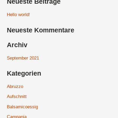
Neueste Beiträge
c
h
Hello world!
e
Neueste Kommentare
n
n
Archiv
a
c
September 2021
h
Kategorien
:
Abruzzo
Aufschnitt
Balsamicoessig
Campania