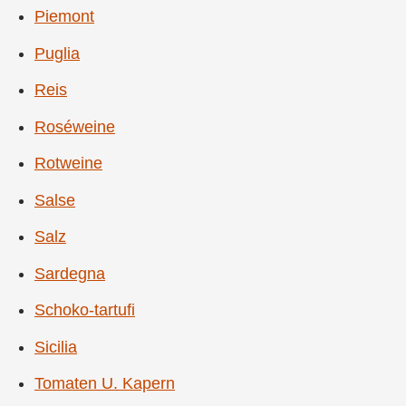
Piemont
Puglia
Reis
Roséweine
Rotweine
Salse
Salz
Sardegna
Schoko-tartufi
Sicilia
Tomaten U. Kapern