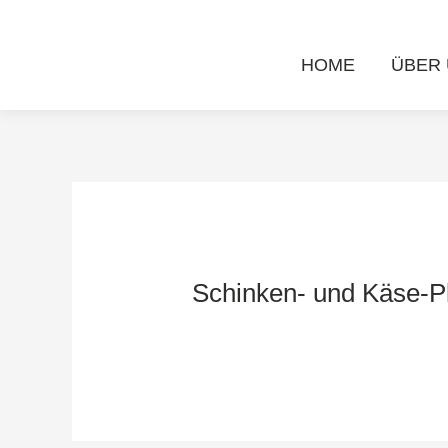
Zum
Post
Inhalt
navigation
HOME
ÜBER
springen
Schinken- und Käse-Pl