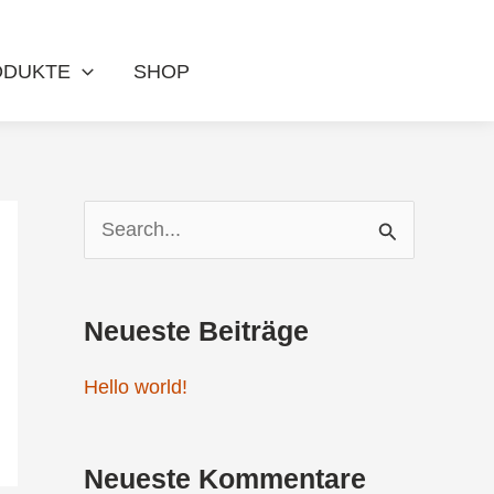
ODUKTE
SHOP
S
u
c
Neueste Beiträge
h
Hello world!
e
n
Neueste Kommentare
n