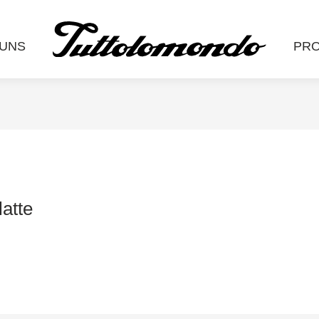
 UNS
PR
atte