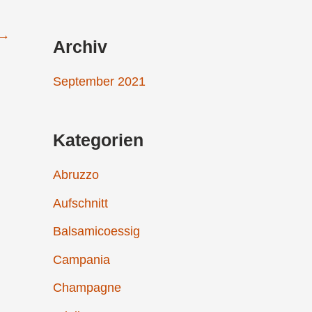
a
→
c
Archiv
h
September 2021
:
Kategorien
Abruzzo
Aufschnitt
Balsamicoessig
Campania
Champagne