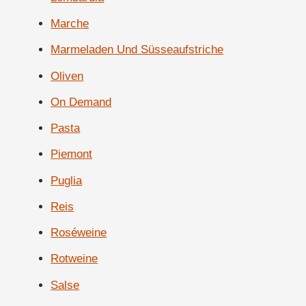
Marche
Marmeladen Und Süsseaufstriche
Oliven
On Demand
Pasta
Piemont
Puglia
Reis
Roséweine
Rotweine
Salse