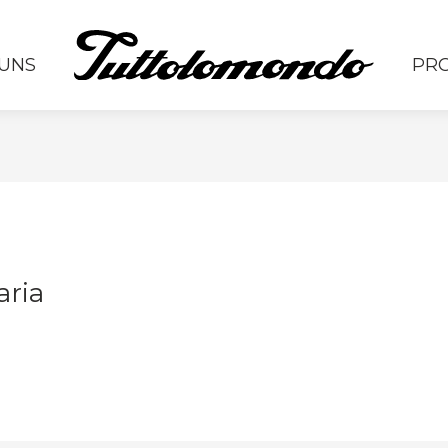
UNS
PR
ria