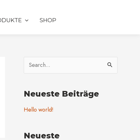
ODUKTE
SHOP
S
u
c
Neueste Beiträge
h
Hello world!
e
n
n
Neueste