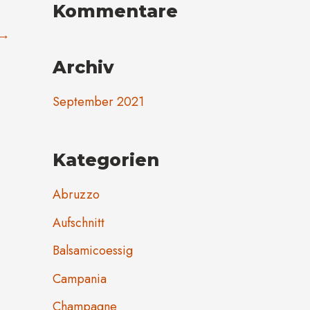
Kommentare
a
→
c
h
Archiv
:
September 2021
Kategorien
Abruzzo
Aufschnitt
Balsamicoessig
Campania
Champagne