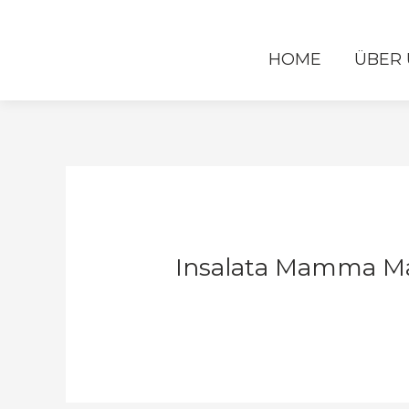
Zum
Post
Inhalt
navigation
springen
HOME
ÜBER 
Insalata Mamma Ma