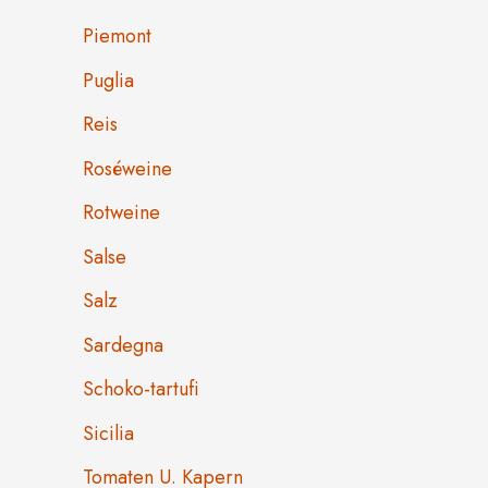
Piemont
Puglia
Reis
Roséweine
Rotweine
Salse
Salz
Sardegna
Schoko-tartufi
Sicilia
Tomaten U. Kapern