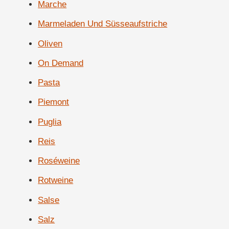
Marche
Marmeladen Und Süsseaufstriche
Oliven
On Demand
Pasta
Piemont
Puglia
Reis
Roséweine
Rotweine
Salse
Salz