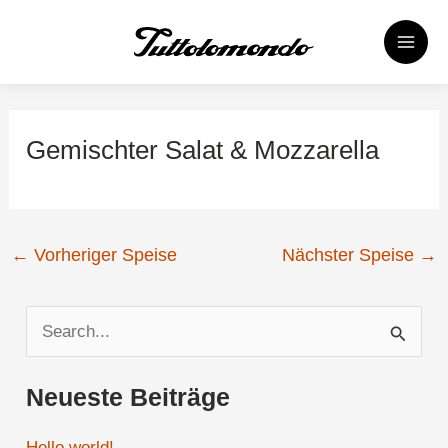
Zum
Post
MAI
Inhalt
navigation
MEN
springen
Gemischter Salat & Mozzarella
←
Vorheriger Speise
Nächster Speise
→
S
u
Neueste Beiträge
c
h
Hello world!