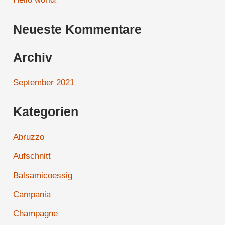
e
Neueste Kommentare
n
n
Archiv
a
c
September 2021
h
Kategorien
:
Abruzzo
Aufschnitt
Balsamicoessig
Campania
Champagne