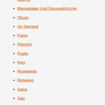
Marmeladen Und Süsseaufstriche
Oliven
On Demand
Pasta
Piemont
Puglia
Reis
Roséweine
Rotweine
Salse
Salz