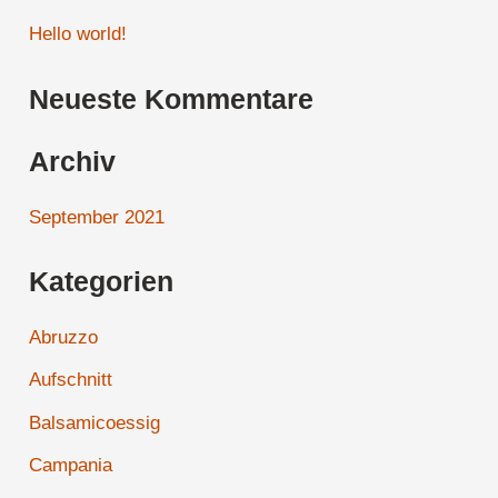
h
Hello world!
e
Neueste Kommentare
n
n
Archiv
a
c
September 2021
h
Kategorien
:
Abruzzo
Aufschnitt
Balsamicoessig
Campania