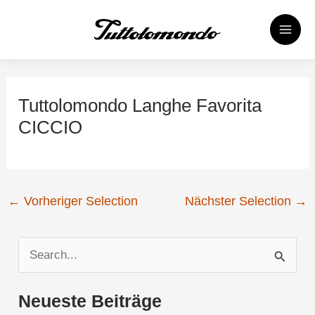
Zum
Post
MAI
Inhalt
navigation
MEN
springen
Tuttolomondo Langhe Favorita
CICCIO
←
Vorheriger Selection
Nächster Selection
→
S
u
Neueste Beiträge
c