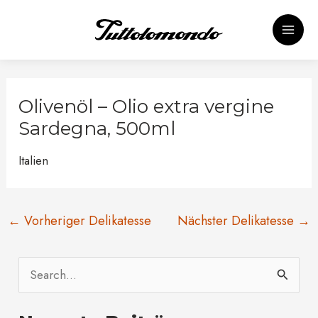
Zum
Post
MAI
Inhalt
navigation
springen
ME
Olivenöl – Olio extra vergine
Sardegna, 500ml
Italien
←
Vorheriger Delikatesse
Nächster Delikatesse
→
S
u