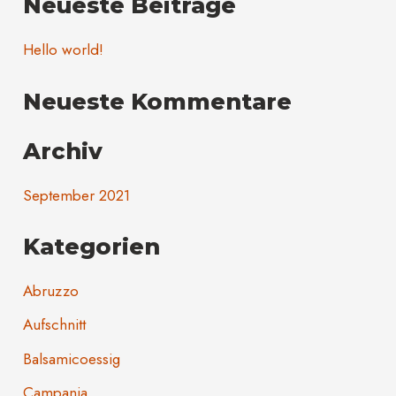
Neueste Beiträge
c
h
Hello world!
e
Neueste Kommentare
n
n
Archiv
a
c
September 2021
h
Kategorien
:
Abruzzo
Aufschnitt
Balsamicoessig
Campania