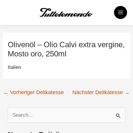
Zum
Post
MAI
Inhalt
navigation
MEN
springen
Olivenöl – Olio Calvi extra vergine,
Mosto oro, 250ml
Italien
←
Vorheriger Delikatesse
Nächster Delikatesse
→
S
u