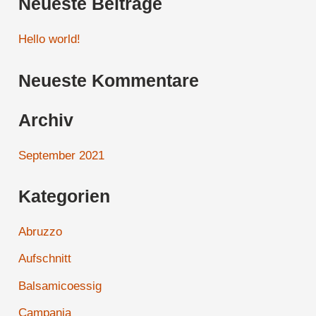
Neueste Beiträge
c
h
Hello world!
e
Neueste Kommentare
n
n
Archiv
a
c
September 2021
h
Kategorien
:
Abruzzo
Aufschnitt
Balsamicoessig
Campania