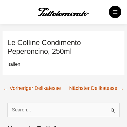
Zum
Post
MAI
Inhalt
navigation
MEN
springen
Le Colline Condimento
Peperoncino, 250ml
Italien
←
Vorheriger Delikatesse
Nächster Delikatesse
→
S
u