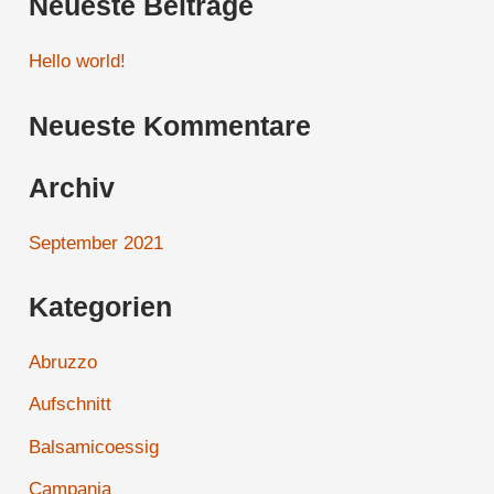
Neueste Beiträge
c
h
Hello world!
e
Neueste Kommentare
n
n
Archiv
a
c
September 2021
h
Kategorien
:
Abruzzo
Aufschnitt
Balsamicoessig
Campania